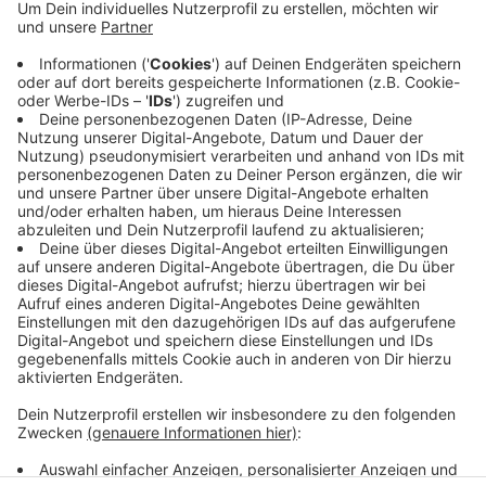
In Hiddingsel war am Abend eine Strohballenpresse
auf einem Feld in Brand geraten. Zuvor löschte die
Feuerwehr in Dülmen am Baumschulenweg eine
brennende Hecke an den Bahngleisen. In Lette gab es
an der Bruchstraße einen Brand im Unterholz und
Feldflächen waren in Seppenrade und Ascheberg in
Brand geraten. Menschen wurden nicht verletzt.
Wegen Dürre und Hitze herrscht aktuell eine hohe
Waldbrandgefahr im Kreis Coesfeld.
Anzeige
Anzeige