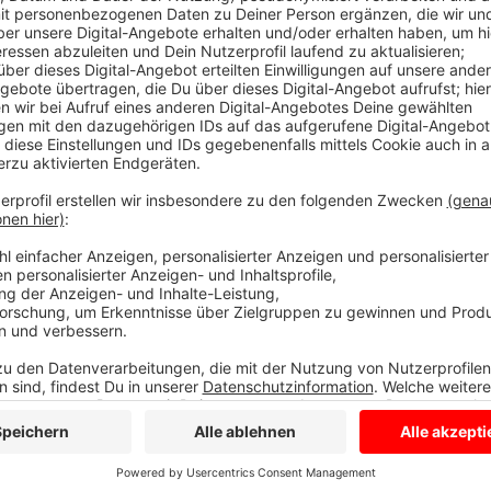
Unter anderem Eltern im Kreis Coesfeld fragen sich, 
lange Zeit unentdeckt missbrauchen? Wichtig ist Kind
Schulen im Kreis Coesfeld versuchen ganz unterschi
Heuss-Realschule in Coesfeld z.B. gibt es in der a
Sexualität. Dabei sprechen die Schüler mit Experten
Gewalt. Bei konkreten Verdachtsfällen sei es extre
Schulpsychologen in der Schule zu haben, ergänzt de
in Senden, Rainer Leifken. Die zwei Sozialpädagogen
sie Schüler auf alarmierende Anzeichen ansprechen
Hülshoff-Gymnasium gibt es bisher keine fest angest
Verdachtsfälle geben, arbeitet die Schule eng mit 
des Kreises Coesfeld zusammen. Allein in Münster arb
daran, weitere Opfer im Missbrauchsfall zu identifiz
Stunden Videomaterial aus. Bisher gibt es drei Opfer
Anzeige