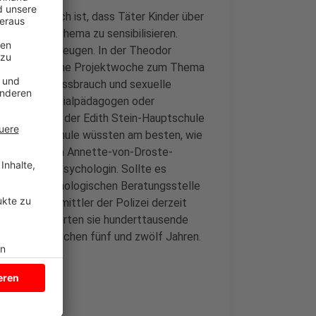
wie es möglich ist, dass Täter Kinder über
er für das Thema zu sensibilisieren.
edlich vorzubeugen. In der Theodor
chten Klasse eine Projektwoche zum Thema
 auch über Missbrauch und sexuelle
m wichtig, Sozialpädagogen oder
r Schulleiter der Edith Stein-Hauptschule
 an seiner Schule wüssten am besten, wie
. In Dülmen am Annette-von-Droste-
ellte Schulpsychologin. Sollte es
der schulpsychologischen Beratungsstelle
eiten 50 Ermittler der Polizei derzeit
ieren. Dazu werten sie hunderttausende
 im Alter zwischen fünf und zwölf Jahren.