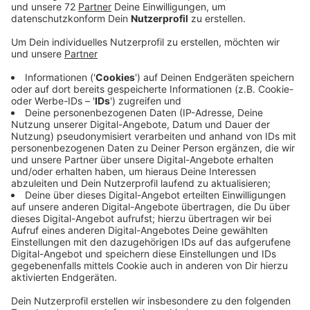
Das ging mit speziellen Sensoren, die das während den
üblichen Fahrten aufgezeichnet haben. Jetzt gibt es
die Ergebnisse. Demnach gibt es einige Lücken im
Handynetz. Zum Bespiel im Wohngebiet am Stadtwald
in Coesfeld oder komplett in Südkirchen. Da ist der
Mobilfunk nicht optimal. Die zuständige Firma, die sich
um das Projekt kümmert, sucht daher in diesen Orten
jetzt nach geeigneten Standorten für zusätzliche
Antennen. Das Problem: Oft befinden sich diese
Standorte aber auf privaten Grundstücken. Daher ist
die Firma zusammen mit dem Kreis in Gesprächen, um
den Ausbau möglich zu machen. Im Fall der eben
genannten Beispiele wären zwei Möglichkeiten
denkbar: In Südkirchen soll eine neue Antenne auf dem
hier bereits stehenden Telekom-Mast kommen. In
Coesfeld prüfen die Experten, ob es reicht eine neue
Antenne auf dem Dach des Finanzamtes zu