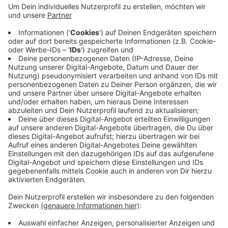
Der extrem nasse Winter und die zeitweise kalten
Temperaturen wirken sich aus. Unter anderem in
Coesfeld entdecken die Mitarbeiter des Bauhofs mehr
Schäden als üblich. Ähnlich ist es in der Gemeinde
Nottuln. In den Gemeinden Rosendahl und Senden gibt
es dagegen ähnlich viele Schäden wie in den Vorjahren.
Schlaglöcher flicken geht sofort, sie richtig
ausbessern erst mit wärmerem und trockenerem
Wetter ab dem Frühjahr.
Anzeige
Anzeige