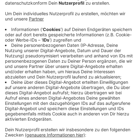
Anzeige
Hintergrund ist, dass sich ein Geflügelpestverdacht in
Albachten in der Nachbarstadt Münster bestätigt hat.
In einem Umkreis von insgesamt 10 Kilometern um den
betroffenen Halter gibt es eine Schutz- und
Überwachungszone. Die Kreis-Tierärzte empfehlen
Geflügelhaltern grundsätzlich Vorsichtsmaßnahmen zu
treffen - auch wenn sie nicht innerhalb dieser Zone
liegen. Entweder halten sie das Geflügel im Stall oder
schützen Freilaufgehege mit Planen. Meist übertragen
Wildvögel die Geflügelpest.
Anzeige