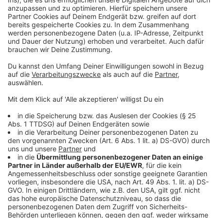
Wer online Dokumente anfordern oder Anträge stellen
möchte, sollte daher immer genau prüfen, ob er sich
tatsächlich auf einer offiziellen Website von Behörden
oder Ämtern befindet. Dabei hilft auch ein Blick in das
Impressum. Denjenigen, denen eine Rechnung oder
bereits eine Mahnung eines Inkasso-Unternehmens ins
Haus flattert, raten die Beraterinnen und Berater, nicht
vorschnell zu zahlen und sich besser von der
Verbraucherzentrale in Dülmen Hilfe zu holen. Die
Forderungen seien häufig unberechtigt.
Anzeige