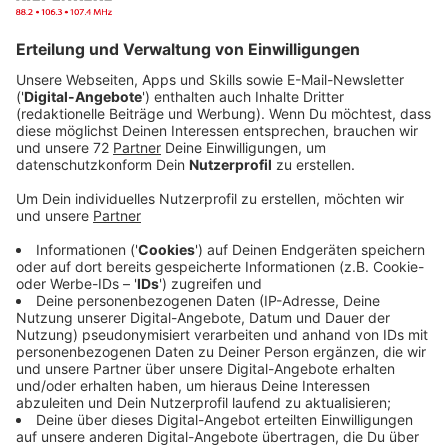
Anzeige
Manche Dienstleister würden ein Geschäft damit
machen, Anfragen an Behörden weiterzuleiten und
dafür extra abzukassieren. Wer nicht genau hinguckt,
zahlt so doppelt oder sogar für Leistungen die
eigentlich kostenlos sind. Aktuell erhält die Dülmener
Verbraucherzentrale vermehrt Beschwerden von
Verbrauchern, die online Änderungs- oder
Befreiungsanträge beim Rundfunkbeitragsservice
(früher GEZ) stellen wollten.
Die Betroffenen gelangten in der Regel über
Internetsuchmaschinen wie Google auf die Website
„dein-rundfunkbeitrag.de“. Der Betreiber dieser Seite
ist jedoch ein Unternehmen mit Sitz in Dubai, dass