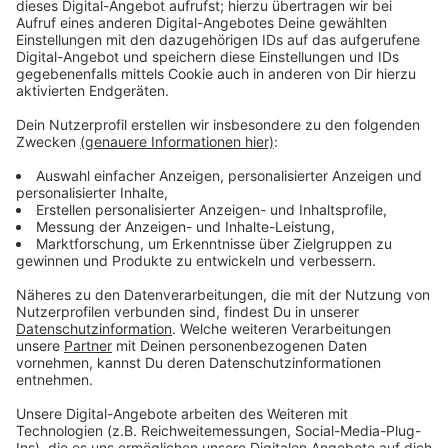
lediglich die Daten an den „wirklichen“ Beitragsservice“
weiterleitet. Dafür verlangt er stolze 39,99 Euro. Da
die Kostenpflicht oft erst im Kleingedruckten
erkennbar ist, fühlen sich viele Verbraucher getäuscht.
Wichtig zu wissen: Auf der offiziellen Website des
Beitragsservice unter „rundfunkbeitrag.de“ ist das An-
und Abmelden einer Wohnung oder das Ändern von
Daten kostenlos.
Mit ähnlicher Masche versuchen auch andere
unseriöse Unternehmen Verbraucher in die Kostenfalle
zu locken. Sie bieten zum Beispiel einen Onlineservice
zur Beantragung von Führungszeugnissen, Geburts-
und Sterbeurkunden, Nachsendeanträge oder
Sozialversicherungsausweise.