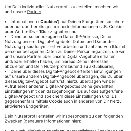
Im Moment melden sich bei Ihnen zahlreiche
verunsicherte Menschen, die Post von einer Firma
namens Pro Collect bekommen haben. Sie fordert
über 270 Euro für ein angeblich abgeschlossenes
Gewinnspiel-Abo ein. Die Empfänger sollen ihre
Kontodaten für eine Einzugsermächtigung angeben.
Das Unternehmen droht mit Zwangsvollstreckung,
Pfändung oder einem Schufa-Eintrag, sollten die
Betroffenen nicht zahlen. Lassen Sie sich auf nichts
ein! Ignorieren Sie das Schreiben! Sollten Sie schon
Daten weitergegeben haben, erstatten sie Anzeige bei
der Polizei.
Anzeige