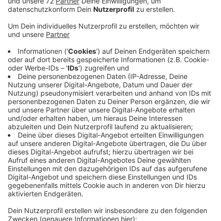
Er hat sich einen Ofen zum Heizen im Winter gekauft
und im Internet nach Holzhändlern gesucht. Er staunte
nicht schlecht! Ein Händler im Schwarzwald bot Holz
zu deutlich günstigeren Preisen als in der Region an.
Komisch, das Geld sollte er an eine Firma in Frankreich
überweisen. Und die Angaben im Impressum waren
völlig lückenhaft. Alles Anzeichen eines Fakeshops.
Überwiesen hat Radio Kiepenkerl-Hörer Bernhard
letztendlich nicht. Zum Glück! Wer doch auf einen
Fakeshop hereingefallen ist, sollte alle Unterlagen
sichern. Empfiehlt die Verbraucherzentrale in Dülmen
für den Kreis. Wichtig ist es auch, sich schnellstens an
die Bank zu wenden, um die Überweisung zu stoppen.
Das ist Betrug, in solchen Fällen ermittelt die Polizei.