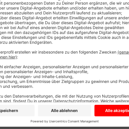
Daa Bundeslandwirtschaftsministerium hat eine ent
gestartet. Haustiere boomen in diesen Zeiten, besond
Händler auf den Plan, sie nutzen den Boom aus, um s
Kreis Coesfeld ist alarmiert, doch in einem konkreten F
Art Massentierhaltung müssen Hündinnen im Ausland
sorgen. Tierärzte im Kreis Coesfeld empfehlen beim
Züchter zu gehen.
HIER
gibt es Infos zu der Kampag
Bundeslandwirtschaftsministeriums.
Anzeige