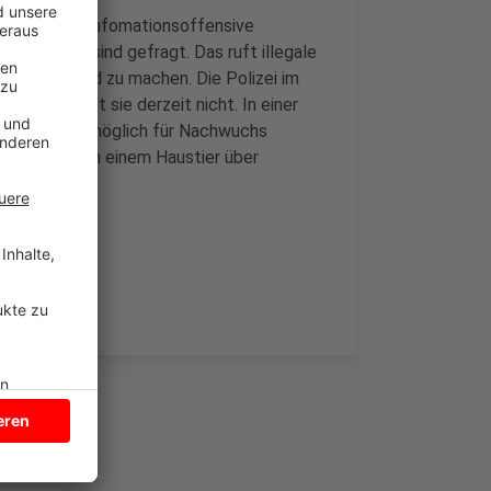
sprechende Infomationsoffensive
ers Hunde sind gefragt. Das ruft illegale
chnelles Geld zu machen. Die Polizei im
all ermittelt sie derzeit nicht. In einer
 so oft wie möglich für Nachwuchs
 Wunsch nach einem Haustier über
ne des