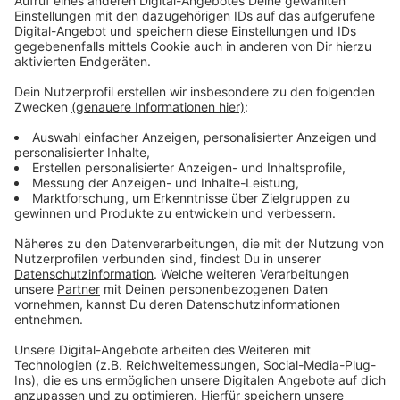
Wärme über ein Rohrsystem durch das heißes Wasser
fließt. Hinnerk Willenbrink gehört zu dem Forscherteam
und ist Experte für Wärmeleitplung. Er sagt: Bei den
meisten Städten und Gemeinden im Kreis Coesfeld
und dem Münsterland wäre es möglich sie zumindest
teilweise an so ein Wärmenetz anzuschließen. Anfangs
sei es wahrscheinlich nötig das Wasser für das
Wärmenetz auch noch mit Gas zu erhitzen, dann
könnte das schrittweise immer mehr mit alternativen
Energien passieren, zum Beispiel über Biogas,
Abwärme von Unternehmen oder auch Sonnenenergie.
Der Koalitionsvertrag der schwarz-grünen
Landesregierung sieht vor Städte und Gemeinden zu
einer Wärmeleitplanung zu verpflichten. Im nächsten
Jahr soll das kommen. Das geplante Verbot neuer
Gasheizungen hält der Experte grundsätzlich für nötig,
um den Umstieg auf erneuerbare Energie zu
beschleunigen. Viel wichtiger als Neubauten in den
Blick zu nehmen, sei aber den Wandel bei bestehenden