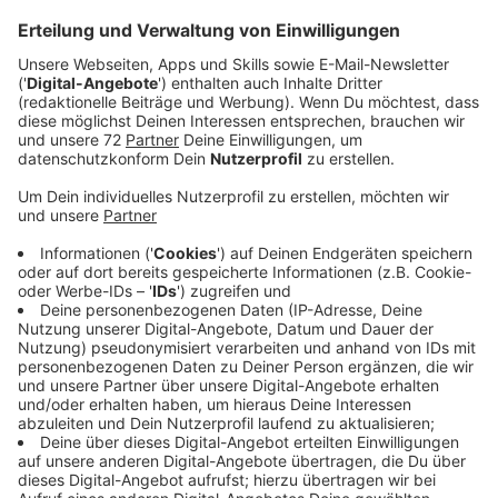
Gleichzeitig kündigt die Bundesregierung neue
Förderprogramme für klimafreundliche Alternativen an.
Sie will unter anderem Wärmenetzwerke stärker
fördern. Außerdem soll es eine Schulungsoffensive im
Handwerk geben. Das zuständige Ministerium hat
heute ein Sofortprogramm vorgestellt, um die bisher
verpassten Klimaziele doch noch zu erreichen. Statt
Gasheizungen also Wärmenetzwerke - lässt sich das
hier im Kreis Coesfeld umsetzen? Genau mit dieser
Frage haben sich Wissenschaftler der Fachhochschule
Münster beschäftigt. Sie haben unter anderem nach
Dänemark geschaut. Dort sind alle Städte und
Gemeinden seit 1979 schon verpflichtet eine
Wärmeleitplanung zu machen. Im Ergebnis sind heute
dreiviertel der Häuser dort an ein Wärmenetz
angeschlossen. Vereinfacht heisst das: Sie beziehen