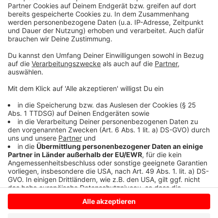
Gebäuden zu fördern. Insofern sei es gut
Förderprogramme auszubauen und Handwerker
verstärkt für alternative Technologien zu schulen.
Allerdings vermisst er Vorgaben, in welche Richtung
sich die Wärmeversorgung künftig entwickeln soll. So
eine Gesamtstrategie wäre wichtig, um alle anderen
Massnahmen daran auszurichten.
Anzeige
Anzeige
Anzeige