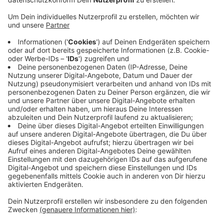
Um zu wissen welche Partei für einen infrage kommt,
nutzen viele den Wahl-O-Mat. Doch zwei
Politikwissenschaftler der Uni Münster sind diesem
jetzt zuvorgekommen und haben ein eigenes
Programm veröffentlicht. Und zwar den Wahl-
Kompass. Dieser verbessert Schwachstellen des
Wahl-O-Mats, zum Beispiel gibt es hier fünf anstatt
nur drei Antwortmöglichkeiten. Dadurch soll sich noch
klarer herausstellen, welche Partei zu Ihren Ansichten
passt. Den Link dazu finden Sie
HIER.
Anzeige