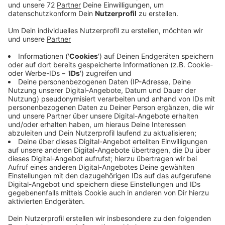
Die Gewerkschaft Ver.di ruft zum Warnstreik im
öffentlichen Dienst auf. Die Mitarbeiter des
Busunternehmens Regionalverkehr Münsterland legen
die Arbeit nieder. Betroffen ist vor allem die gut
nachgefragte Schnellbuslinie Olfen-Lüdinghausen-
Senden-Münster. Außerdem fallen teilweise Fahrten
auf den Strecken Ottmarsbocholt – Münster und
Nottuln – Münster aus. Die Streikfahrpläne gibt es
zum Nachlesen
HIER
. In der Nachbarstadt Münster
fallen Fahrten der Stadtwerke-Busse aus. Dort ist
wegen des Streiks auch das Hallenbad Ost dicht. Und
Abfalltonnen bleiben stehen. Heute Vormittag
organisiert die Gewerkschaft einen
Demonstrationszug vom Schlossplatz zum
Prinzipalmarkt. Außerdem streiken Mitarbeiter an den
Flughäfen Köln/Bonn und Düsseldorf. Mit den
Warnstreiks will Ver.di die Tarifgespräche im
Öffentlichen Dienst ankurbeln. Die Gewerkschaft
fordert 10,5 Prozent mehr Lohn um Mitarbeiter wegen