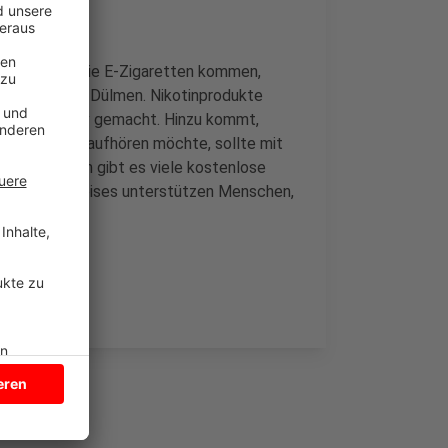
n leicht an die E-Zigaretten kommen,
rwohlfahrt in Dülmen. Nikotinprodukte
zielt attraktiv gemacht. Hinzu kommt,
 dem Rauchen aufhören möchte, sollte mit
chen. Zudem gibt es viele kostenlose
ater des Kreises unterstützen Menschen,