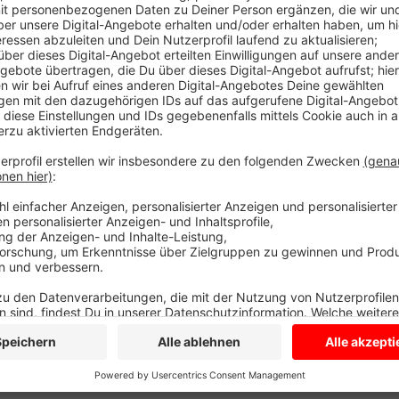
Anzeige
Das Problem ist unter anderem, dass die Jugendliche
sagt Lioba Runte von der Suchtberatung der Arbeite
sind für junge Menschen leicht verfügbar und oft ge
dass das Rauchen fast überall möglich ist. Wer mit
seinem Hausarzt über die geeigneten Methoden spre
Angebote von Krankenkassen. Und auch die Suchtber
die mit dem Rauchen aufhören möchten.
Anzeige