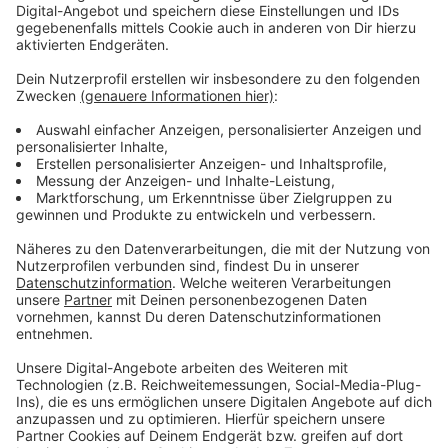
vermehrtes Zwinkern oder Blinzeln sein. Auch Kinder,
die sich ständig die Augen reiben, ihren Kopf schief
halten, einen geringen Abstand zu Buch, Bildschirm
oder Fernsehen halten, können eine Sehschwäche
haben. Weitere Warnhinweise können sein, wenn Kinder
häufig stolpern, generelle Balancestörungen
aufweisen oder zunehmende Schwierigkeiten bei
Dämmerung oder Dunkelheit haben.
Hornhauttrübungen und grau-weißliche Pupillen können
ebenfalls auf eine Sehschwäche hinweisen. Ein
erhöhtes Risiko für eine Fehlsichtigkeit liegt zum
Beispiel vor bei Frühgeburten, Kindern mit
Entwicklungsrückstand, Geschwistern oder Kindern
von Schielern oder stark Fehlsichtigen sowie bei
Kindern aus Familien mit bekannten erblichen
Augenerkrankungen. Eine aktuelle AOK-Auswertung
belegt, dass jedes elfte Grundschulkind im Kreis
Coesfeld im Alter von sechs bis zehn Jahren (9,2
Prozent) im vergangenen Jahr eine Brille verordnet