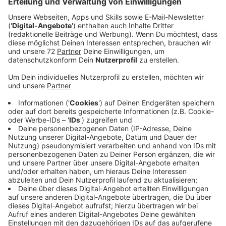
Kinder im Auge zu behalten.
Veröffentlicht:
Donnerstag, 05.10.2023 10:34
Anzeige
„Vor allem für Schulkinder ist gutes Sehen
entscheidend, um sicher zur Schule zu gelangen und
dem Unterricht problemlos folgen zu können. Hinweise
auf Sehprobleme ergeben sich meist aus
Verhaltensauffälligkeiten der Kinder im Alltag. Dann
sollten Eltern mit ihrem Kind unbedingt einen
Augenarzt aufsuchen. Wichtig ist auch, die
Vorsorgeuntersuchungen beim Kinderarzt
wahrzunehmen“, rät AOK-Serviceregionsleiter Michael
Faust. Anzeichen für Sehprobleme bei Kindern können
Klagen über Kopfschmerzen, Augenbrennen oder