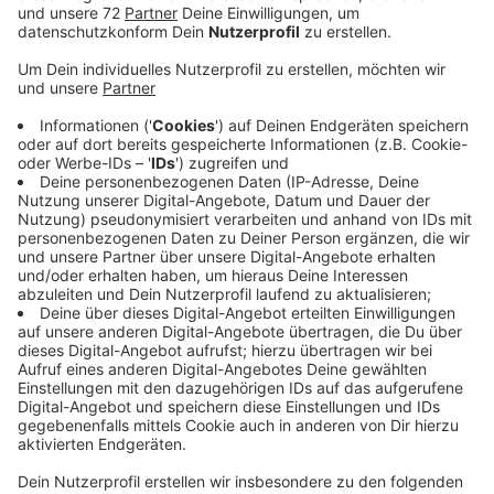
Anzeige
In diesem Jahr laufen die Aktionen wegen Corona
allerdings anders ab als sonst.In vielen Orten ziehen
die Jugendgruppen nicht wie sonst von Haus zu Haus,
sondern haben Sammelstellen eingerichtet. In Nottuln
gibt es die heute Vormittag auf dem Freibad Parkplatz
und in Olfen steht der Sus Olfen unter anderem am
Sportplatz und am Rathaus. An den Sammelpunkten
nehmen die Jugendlichen gerne Spenden entgegen.
In Südkirchen und Capelle sammeln die Landjugend,
Messdiener und Jugendfeuerwehr die Bäume zwar
direkt vor den Haustüren ein, klingeln für die Spenden
aber nicht an, sondern bitten um Überweisungen. In
Nordkirchen sind die Jugendlichen erst in einer Woche
unterwegs, genau wie in Billerbeck.