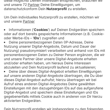
624 Menschen haben sich nach den jüngsten Zahlen
des Kreises bislang angesteckt. Das sind 34 mehr als
am Vortag. Auf Radio Kiepenkerl-Nachfrage sagte ein
Sprecher des Kreises, es handle sich bei vielen der
Neuinfizierten um Mitarbeiter von Westfleisch in
Coesfeld. Insgesamt habe der Kreis inzwischen 79
Mitarbeiter der Firma positiv getestet.
In Nordrhein-Westfalen hat der Kreis Coesfeld die
meisten Neuinfektionen je 100 000 Einwohner in den
vergangenen sieben Tagen registriert. Rund 37
Neuinfektionen wurden in diesem Zeitraum je 100 000
Einwohner festgestellt. Das ergab eine Auswertung
der Zahlen des Robert-Koch-Instituts. Bund und
Länder hatten sich heute auf eine Obergrenze für
Neuinfektionen geeinigt: Solange die Zahl der
Neuinfektionen unter 50 pro 100 000 Einwohner in
einer Woche liegt, gelten die beschlossenen