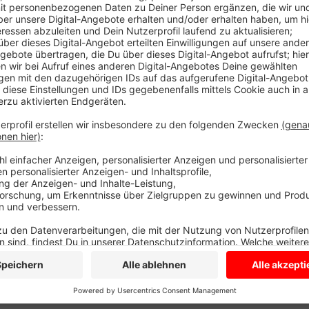
Eine über 90-jährige Frau aus Lüdinghausen ist versto
Zusammenhang mit Corona seit Beginn der Pandemie 
Das Kreisgesundheitsamt meldet heute außerdem 32
vergangenen Freitag.
Anzeige