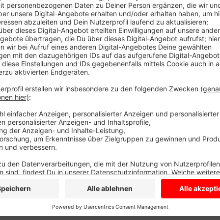
Es registrierte zehn neue positive Befunde mit dem C
Differenz zu den Angaben im Dashboard auf der Inte
eine Nachmeldung aus Dülmen entstanden. Die Neuinf
und Gemeinden: Coesfeld (2), Dülmen (2), Havixbeck (
In den Krankenhäusern sind 39 Personen aus dem Kr
Patient wird intensivmedizinisch behandelt. Eine älte
Damit sind insgesamt 47 Menschen im Kreis Coesfe
verstorben.
Anzeige