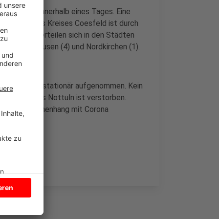
oronavirus innerhalb eines Tages. Eine
rnetseite des Kreises Coesfeld ist durch
ektionen verteilen sich in den Städten
1), Lüdinghausen (4) und Nordkirchen (1).
eis Coesfeld stationär aufgenommen. Kein
re Person aus Nottuln ist verstorben.
ld im Zusammenhang mit Corona