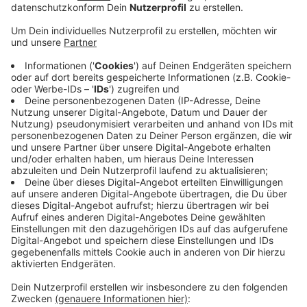
Seit vielen Jahrzehnten wirbt er fürs Sparen. Die
Preise steigen in allen Bereichen und das Sparen lohnt
sich schon lange nicht mehr, Zinsen gibt es nicht. Viel
mehr droht Sparern die Gefahr, für ihr Geld auf der
Bank selbst noch zahlen zu müssen. Das ist alles
düster, räumt Andreas Pfingsten vom Institut für
Kreditwesen an der Uni Münster ein. Dennoch ist es
wichtig, an später zu denken und auf das Alter
vorbereitet zu sein. Aktien lohnen sich. Allerdings
sollten Sie nicht auf einzelne Aktien setzen, da sei das
Risiko zu groß. Fonds würden sich eher lohnen.
Die Experten der Banken geben Tipps je nach
Situation des Sparers und seinen Zielen. Hier gibt es
extra Protokolle, die für Sichheit sorgen. Vorsicht gilt
sich selbst online zu informieren. Vielfach fehlt hier ein
Qualitätscheck der verschiedenen Möglichkeiten.
Anzeige