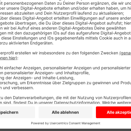
Vor allem ist der Anteil der Männer wieder bei der
gestiegen. Das hat die Krankenkasse AOK aktuell er
Corona-Jahren, gab es in den ersten drei Monaten d
einen Anstieg. Prostatakrebs ist die häufigste Krebs
zu erkranken steigt mit dem Alter.
Anzeige