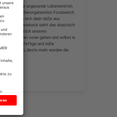
b Werbung für ungesunde Lebensmittel,
ge der Verbraucherorganisation Foodwatch
ten sprechen sich darin dafür aus
öhler aus Havixbeck sieht das skeptisch.
Es sei ein Stück unseres
gutem Beispiel voran gehen und selbst in
ur begrenzt fettige und süße
 zuhause seien, desto mehr würden die