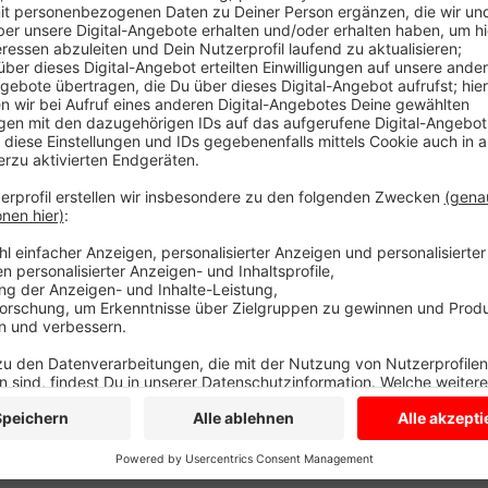
Bundesernährungsminister Cem Özdemier will deshal
die sich an Kinder richtet einschränken. Eine Umfra
gibt den Plänen Rückenwind. Zwei Drittel der Befrag
Werbung einzuschränken. Kinderarztsprecher Dieter G
Der Hang nach Süßem sei den Menschen angeboren - 
Belohnungssystems. Wichtiger wäre, dass Eltern mit 
Maßen naschen. Sie sollten dementsprechend auch n
Lebensmittel einkaufen. Denn je voller die Schränke
Kinder auch zugreifen.
Anzeige