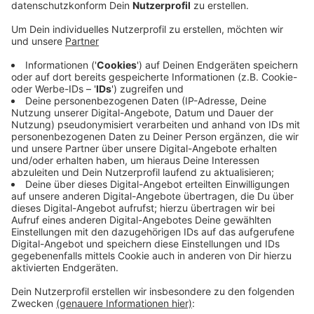
Transportwege sind durch den Nahost-Krieg teilweise
blockiert. Das wirkt sich nicht nur an den Tankstellen
aus, sagt Wirtschaftswissenschaftler Aloys Prinz von
der Uni Münster. Wege werden länger, Energiekosten
steigen und damit verteuern sich viele Waren. Die
Dauer des Krieges spiele dabei eine entscheidende
Rolle. Je länger er dauert, desto größer die
Transportschwierigkeiten und umso höher die
Teuerungsrate. Eine Spritbreisbremse lehnt das
Bundeswirtschaftsministerium vorerst ab. Die
Bundesregierung will aber jetzt prüfen, was sie gegen
überhöhte Preise an den Zapfsäulen tun
kann. Bundeswirtschaftsministerin Katherina Reiche
hat eine kartellrechtliche Prüfung angekündigt.
Anzeige