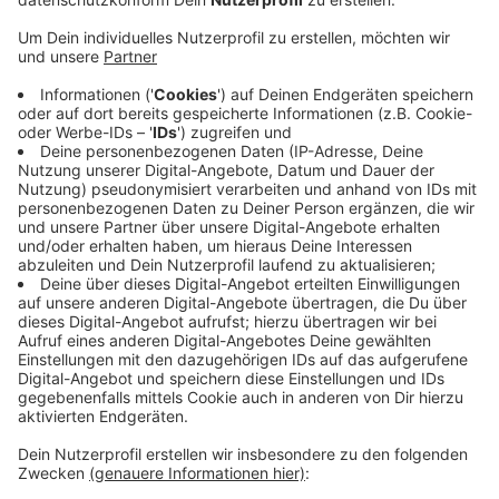
Anzeige
Morgen fahren die Busse ab etwa 12 Uhr nach dem
Sonntagsfahrplan, am zweiten Weihnachtsfeiertag
sind sie ganztägig wie sonntags unterwegs.
Nachtbusse fahren über Weihnachten nicht. Einen
Überblick finden Sie
HIER
.
Wichtig für Sie in Olfen: Der Bürgerbus fährt heute
nicht. Das gilt auch für den Silvestertag. Zwischen den
Jahren ist er zu den gewohnten Zeiten unterwegs
Anzeige