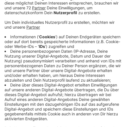
Viele Menschen im Kreis Coesfeld und dem
Münsterland haben Probleme richtig zu Lesen und zu
Schreiben. Das Berater-Team vom Alpha-Telefon in
Münster hat oft Hilfesuchende aus der Region am
Hörer. Noch mehr Betroffene sollten diesen Schritt
machen, wünschen sich die Berater. Das Tabu-Thema
muss mehr nach vorne rücken. Nicht nur heute, am
Weltalphabetisierungstag. Langsam rufen wieder mehr
Menschen an, die Corona-Pandemie hat in der
Hochzeit Fortschritte Betroffener zunichte gemacht.
Sie hatten Probleme Informationen zu bekommen, die
von seriösen Quellen kommen. Um die Betroffenen zu
unterstützen, seien kostenfreie Kurse beispielsweise
an der Volkshochschule nötig. Einerseits, um beim
Lernen zu helfen, andererseits, um zu zeigen, richtige
Informationen von falschen zu unterscheiden.
Deutschlandweit haben 6,2 Millionen Menschen