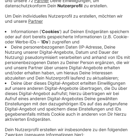
Die Zahlen sind in diesem Jahr im Vergleich zum
vergangenen Jahr wieder gestiegen. Vor allem jetzt im
Dezember hat es viele Fälle gegeben, zieht die Polizei
eine erste Bilanz. Im Vergleich zum vergangenen
Dezember haben sich die Zahlen verdreifacht! Viele
Menschen waren auf Weihnachtsbesuchen und Häuser
sichtbar leer. Immerhin zeigen Einbruchsschutz-
Kampagnen Wirkung. Es ist in vielen Fällen bei
Versuchen geblieben. An Silvester und dem Feiertags-
Wochenende rechnet die Polizei nicht mit einem
weiteren Anstieg der Fälle. Die meisten bleiben
zuhause und lange auf, heißt: keine Chance für
Einbrecher. Ürbigens: Die Polizie gibt Ihnen gerne
kostenlose Tipps, um Ihr zuhause besser vor
Einbrechern zu schützen.