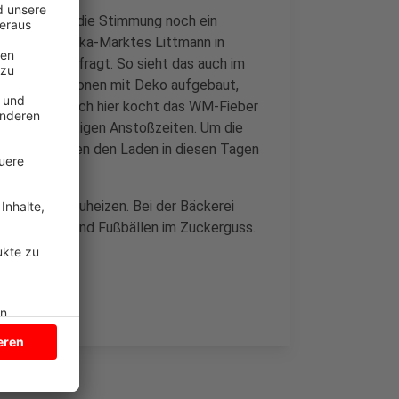
 bislang ist die Stimmung noch ein
Team des Edeka-Marktes Littmann in
um zu WM gefragt. So sieht das auch im
 einige Stationen mit Deko aufgebaut,
m WM-Style. Auch hier kocht das WM-Fieber
an den ungünstigen Anstoßzeiten. Um die
acher in Dülmen den Laden in diesen Tagen
-Gebäck anzuheizen. Bei der Bäckerei
 mit Trikots und Fußbällen im Zuckerguss.