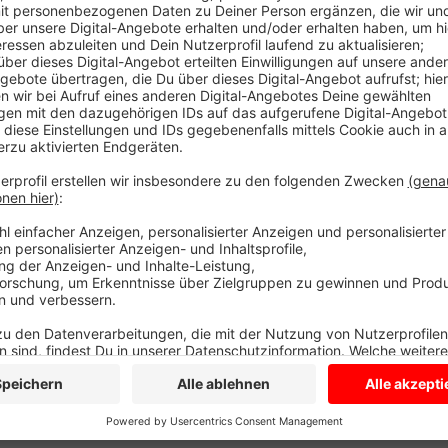
Das soll die Stimmung bei den Kunden anfeuern. Doch
bisschen bedeckt. Beobachtet beispielsweise das 
Lette. Immerhin sind hier Sticker für das Sammelalb
Rewemarkt Gawdi in Lüdinghausen aus. Im Markt sind
hier gibt es unter anderem Haarreifen und Brillen i
bislang nicht hoch, der Inhaber vermutet, das liegt 
Stimmung in Fahrt zu bringen, plant Trinkgut Radem
noch zu schmücken und WM-fit zu machen.
Bäckereien im Kreis versuchen die Stimmung mit WM
Geiping in Nottuln beispielsweise gibt es Amerikaner
Anzeige