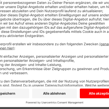
Wegen eines aktuellen Einsatzes ist die Strecke zw
gesperrt. Die Züge halten am nächsten Bahnhof und
teilweise aus. Die Bahn will Ersatzbusse zwischen L
Anzeige