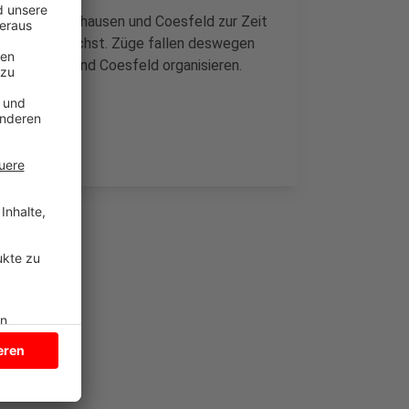
ischen Lüdinghausen und Coesfeld zur Zeit
 warten zunächst. Züge fallen deswegen
üdinghausen und Coesfeld organisieren.