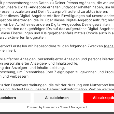
Dabei lagen die Preußen schon 0:2 zurück. Über 5ta
Preußen-Stadion unterstützt.
In der A-Kreisliga Münster holte der SV Bösensell ei
Bösensell ist noch ungeschlagen und Schapdetten w
Hohenholte trennt sich von der SG Selm 1:1 Unentsc
Anzeige