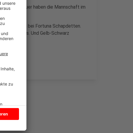
usend Zuschauer haben die Mannschaft im
nen 3:0 Erfolg bei Fortuna Schapdetten.
eitern sieglos. Und Gelb-Schwarz
hieden.