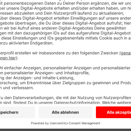
Anzeige
Künstler die sich noch beteiligen möchten, können s
stadtmarketing@coesfeld.de oder 02541-9391017 
Anzeige