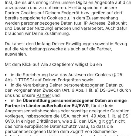
Video-Service zu laden!
Wir verwenden einen Service eines
Drittanbieters, um Videoinhalte
einzubetten. Dieser Service kann
Daten zu Ihren Aktivitäten
sammeln. Bitte lesen Sie die
Details durch und stimmen Sie der
Nutzung des Service zu, um dieses
Video anzusehen.
Mehr Informationen
Die neue Single "Forgot How To Love" von Alle Farben,
zusammen mit Popmusiker Moss Kena.
Akzeptieren
Anzeige
powered by
Usercentrics Consent
Management Platform