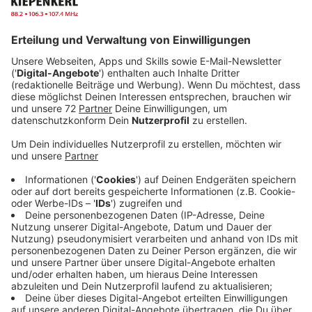
Anzeige
Das Festivaljahr war für Alle Farben ein voller Erfolg.
Ein Sommer gespickt mit einem Auftritt nach dem
anderen in Deutschland und Europa. Aber auch in der
dunklen Jahreszeit werden die Turntables bei Frans
Zimmer aka Alle Farben nicht ruhen. Schließlich stehen
neue Gigs vor der Tür. Und dann wäre da auch noch das
Thema neue Musik. Denn zusammen mit dem
Popmusiker Moss Kena aus London ist seine neue
Single "Forgot How To Love" auf den Markt
gekommen. Die bringt er zum Interview mit unserer
Kollegin Laura Potting mit ins Studio. Das Interview
hört ihr anschließend hier.
Anzeige