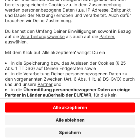
Nutzung des Service zu, um dieses
Video anzusehen.
Mehr Informationen
Die neue Single von Youngster Iggi Kelly "Heard It All"
Akzeptieren
Anzeige
powered by
Usercentrics Consent
Management Platform
Anzeige
Anzeige
Anzeige