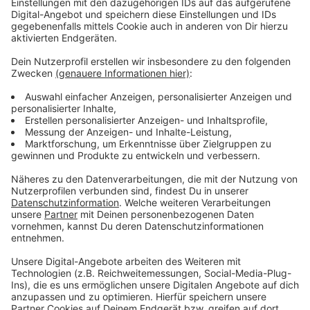
Anzeige
Die neue Single "Heard It All"
Anzeige
Wir benötigen Ihre
Zustimmung, um den YouTube
Video-Service zu laden!
Wir verwenden einen Service eines
Drittanbieters, um Videoinhalte
einzubetten. Dieser Service kann
Daten zu Ihren Aktivitäten
sammeln. Bitte lesen Sie die
Details durch und stimmen Sie der