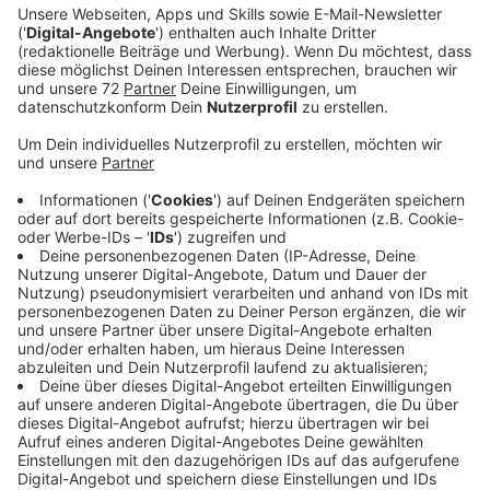
Veröffentlicht:
Donnerstag, 19.01.2023 13:15
Anzeige
Inhaltlich geht es in KAMRADs neuen Song um eine
Sache, die ihm nah am Herzen liegt: "Es geht um
plötzlich erwachtes Selbstvertrauen,
wiederentdeckten Spaß und Zuversicht. Um den
Moment, in dem einem eine Last von der Schulter
fällt, man den Wind wieder unter den Flügeln spürt und
die Welt ihrem rechtmäßigen Besitzer zurückgegeben
wird: einem selbst." Das Vorher-Nachher-Gefühl von "I
was feeling numb numb, now I feel alive" hat KAMRAD
in den letzten zwei Jahren selbst erlebt. Als er Mitte
2021 am Tiefpunkt seiner Karriere stand und sich
gerade von seiner ehemaligen Plattenfirma sowie
seinem ehemaligen Management getrennt hatte,
nahmen seine Eltern einen Kredit auf, um ihm einen