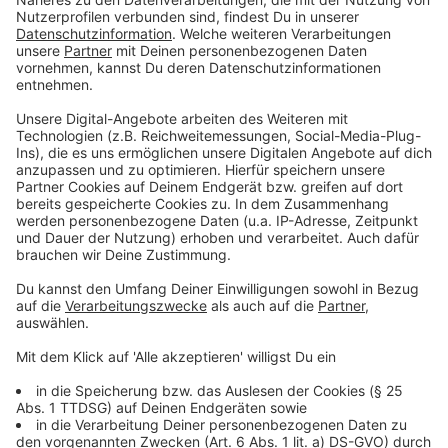
Diese Ereignisse haben ihn tief berührt und
beeinflussten die thematische Ausrichtung des
Albums. Viele der Songs und Videos des Albums
wurden in Los Angeles gedreht, was die enge
Verbindung zur Stadt unterstreicht. Milow betonte
auch die Bedeutung von Live-Musik und die besondere
Atmosphäre, die bei Konzerten entsteht. Er freut sich
darauf, das neue Album auf Tour zu präsentieren und
die Songs live zu performen. Besonders hervorzuheben
ist der Song "Family Trees", in dem er durch den
Einsatz von KI-Technologie ein Duett mit seinem
verstorbenen Vater singt, was für ihn ein sehr
emotionaler und persönlicher Moment ist.
Das Interview verdeutlicht Milows tiefe
Verbundenheit mit seiner Musik und den Orten, die ihn
prägen. Sein neues Album "Boy Made Out of Stars" ist
eine Art "intime Reflexion seiner Erlebnisse und
Gefühle", geformt durch persönliche und globale