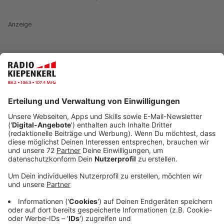
Anzeige
Im Interview mit der Moderatorin Claudia Löhr sprach
der belgische Sänger Milow über sein neues Album
"Boy Made Out of Stars". Milow, der für seine warme
Stimme und gefühlvolle Musik bekannt ist, beschreibt
das Album als eine Art persönliches Tagebuch, das
Einblicke in seine Gedanken und Erlebnisse bietet.
Mittlerweile spricht er sogar fließend Deutsch. Die
Sprache lernte er noch intensiver, um sich den
Herausforderungen zu stellen und sich in der
deutschen Musikszene zu etablieren. Er lebt mit seiner
Familie in Los Angeles, fühlt sich jedoch immer noch
stark mit Belgien verbunden und findet Inspiration in
der ständigen Bewegung zwischen den beiden Orten.