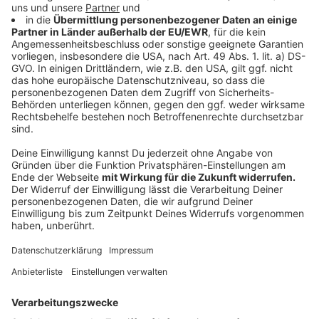
Ereignisse.
Anzeige
Kreative Freiheit für Milow bedeutend
Anzeige
Im Interview betonte Milow weiterhin die kreative
Freiheit und die persönliche Bedeutung, die das
Schreiben und Produzieren seines Albums für ihn
hatte. Er beschreibt den kreativen Prozess als eine
Reise, die ihm erlaubt, seine musikalischen Einflüsse
und Erfahrungen zu erkunden und auszudrücken. Dabei
hebt er hervor, wie wichtig es ihm ist, Musik zu
schaffen, die sowohl zeitlos als auch authentisch ist.
Die Verbindung zu seinen Wurzeln und die
Auseinandersetzung mit aktuellen gesellschaftlichen