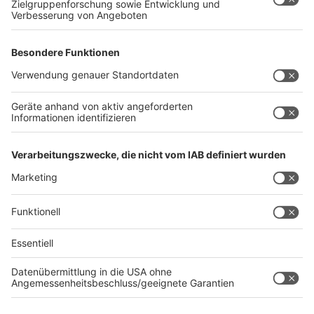
gab es Pad Thai bei meinem Lieblings-Thailänder - ich
war einfach glücklich", sagte sie. Besonders gerührt
hat sie eine Torte in Form ihrer Vinyl: "Mein Team hat
mich damit überrascht, und ich habe vor Freude
geweint."
Mit "Circles" zeigt Stefanie Heinzmann erneut, warum
sie seit Jahren eine feste Größe in der Musikszene ist
- authentisch, emotional und voller Energie.
Autoren: Joachim Schultheis & Hendrik Frost
Anzeige
Anzeige