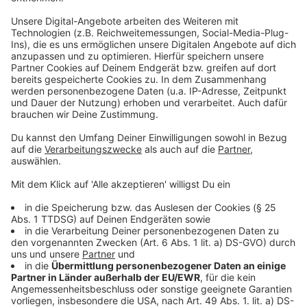
Anzeige
Aus dem neuen Album von Stefanie
Heinzmann: Die Single "Power"
Anzeige
Wir benötigen Ihre
Zustimmung, um den YouTube
Video-Service zu laden!
Wir verwenden einen Service eines
Drittanbieters, um Videoinhalte
einzubetten. Dieser Service kann
Daten zu Ihren Aktivitäten
sammeln. Bitte lesen Sie die