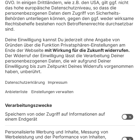
Details durch und stimmen Sie der
Nutzung des Service zu, um dieses
Video anzusehen.
Mehr Informationen
Eine der Singleauskopplungen aus Stefanie
Heinzmanns neuem Album "Circles" - die Single
Akzeptieren
"Power".
powered by
Usercentrics Consent
Anzeige
Management Platform
Ein emotionaler Release-Tag
Anzeige
Der Release-Tag von "Circles" war für Heinzmann ein
Highlight. "Wir waren in Hamburg, haben Interviews
geführt und ein kleines Showcase gespielt. Abends