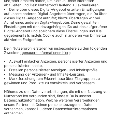
teilen."
Anzeige
Kreise des Lebens
Anzeige
Das Konzept hinter "Circles" ist tiefgründig. Heinzmann
beschreibt es als eine Reise durch die verschiedenen
Lebensphasen: "Wir alle durchlaufen Kreise - von der
Kindheit über die Jugend bis hin zum
Erwachsenenalter. Es geht darum, loszulassen, damit
Neues entstehen kann." Dabei betont sie im Interview
mit Moderator Hendrik Frost, dass das Leben nicht
linear verläuft, sondern aus Höhen und Tiefen besteht:
"Manchmal kommen wir an ähnliche Punkte zurück,
aber wir wachsen daran."