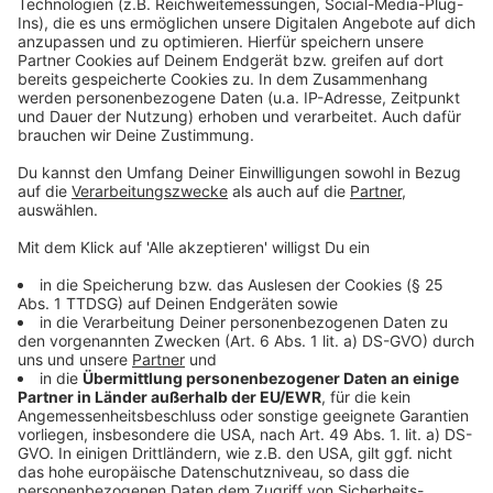
Zustimmung, um den YouTube
Video-Service zu laden!
Wir verwenden einen Service eines
Drittanbieters, um Videoinhalte
einzubetten. Dieser Service kann
Daten zu Ihren Aktivitäten
sammeln. Bitte lesen Sie die
Details durch und stimmen Sie der
Nutzung des Service zu, um dieses
Video anzusehen.
Mehr Informationen
Nach wochenlangem Teasern stellt Tom Walker einen
neuen Ohrwurm - "Head Underwater" - vor. Der Track
Akzeptieren
ist die zweite offizielle Singleauskopplung aus dem
powered by
Usercentrics Consent
bald erscheinenden Album "I Am"
Management Platform
Anzeige