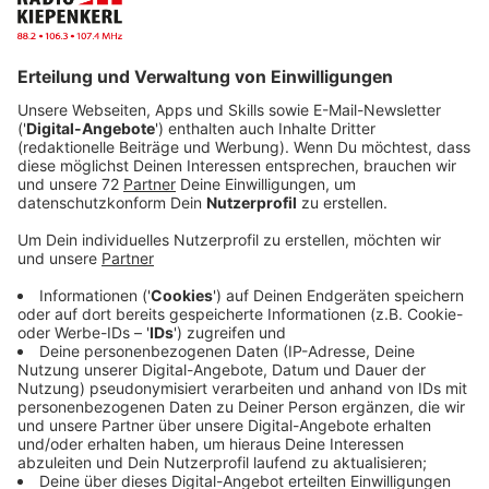
Anzeige
Nach wochenlangem Teasern stellt Tom Walker einen
neuen Ohrwurm - "Head Underwater" - vor. Der Track
ist die zweite offizielle Singleauskopplung aus dem
bald erscheinenden Album "I Am". Dieser Popsong
wurde über eine halbe Million mal in drei Wochen auf
"YouTube" angeklickt und hat das Potential, ein Hit in
2024 zu werden. Walker hat viel zu erzählen, nicht nur
aufgrund seiner musikalischen Highlights in diesem
Jahr. Er kommt uns auf seiner Promo-Tour im Studio
besuchen und wenn es mit der Musik nicht mehr
klappt, will Walker in die Werbung gehen. Er hat
Moderator Kevin Zimmer auch verraten, wofür er
Werbung machen will. Das gesamte Gespräch hört ihr
hier.