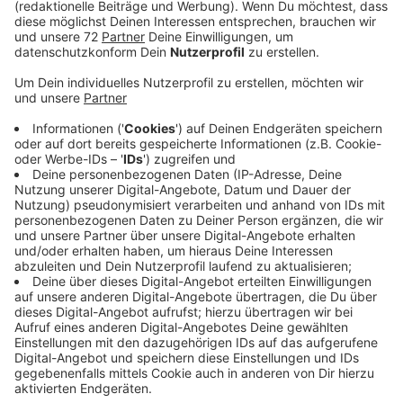
Anzeige
Sie haben die Mehrheit und die nutzen sie heute: Sie
schaffen die Stichwahl ab. Die ist bislang nötig, wenn
im ersten Durchgang kein Kandidat die absolute
Mehrheit der Stimmen bekommen hat. Die Opposition
ist dagegen:
50 Prozent plus 1. Ein Bürgermeister braucht eine
absolute Mehrheit der Stimmen - das ist für den
Dülmener SPD-Landtagsabegordneten Andre Stinka
klar. Er sagt deshalb Ja zu den Stichwahlen. Aber es
gehen viel zu wenige Menschen zu den Stichwahlen,
kontert der FDP-Abgeordnete Henning Höne aus
Coesfeld. Also das Geld leiber sparen. Und RKK-
Politikwissenschaflter Klaus Schubert von der Uni
Münster akzeptiert die Kostengründe und die geringe
Wahlbeteiligung nicht als Argument gegen eine