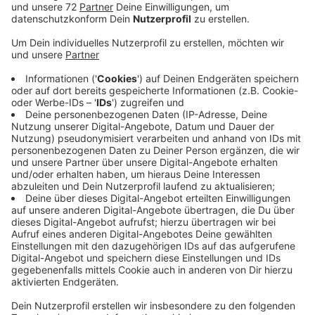
Veröffentlicht:
Freitag, 02.02.2024 14:28
Anzeige
Denn: Ein Aufrüsten der beiden Türen mit einem
Bezahlsystem ist teuer. Eine ins Spiel gebrachte
zusätzliche Verriegelung über Nacht wäre nochmal
teurer und aufwendiger zu montieren. Die Verwaltung
soll daher außerdem prüfen, ob ein externer Anbieter
alternativ an einem anderen Standort nicht einfach
eine Toilettenanlage aufstellen könnte. Hintergrund
des Ganzen: Dreck und zuletzt auch noch
Vandalismusschäden. Die Toilettenanlagen an der
Feuerwache Lette sind nach dem Vandalismus zwar
inzwischen wieder hergerichtet - bleiben aber erstmal
geschlossen. Es sei mit neuen Vorfällen zu rechnen.
Wie's weitergeht und ob Sie bald für die öffentliche
Toilette in Lette zahlen - Radio Kiepenkerl bleibt für