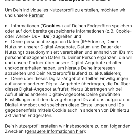
Die Messdiener St. Johannes können in diesem Jahr
die Palmzweige nicht selbt verteilen. Daher hat Pastor
Wolf diese bereits am Palmsonntag geweiht. Die
Zweige liegen nun z.B. im Edeka, der Marienapotheke
und der Johannesapotheke aus. Sollte es nicht
möglich sein, dort einen Zweig abzuholen, kann man
sich auch im Pfarrbüro telefonisch melden und einen
Übergabetermin ausmachen. Einfach anrufen unter
02546-939413.
Anzeige