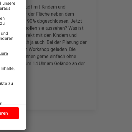
melt die Stadt mit Kindern und
rdarbeiten auf der Fläche neben dem
 sind zu gut 90% abgeschlossen. Jetzt
. Wie genau sollen sie aussehen? Was ist
adt wieder direkt mit den Kindern und
s letztendlich ja auch. Bei der Planung der
rbst zu einem Workshop geladen. Die
i, weitere können gerne einfach ohne
n Dienstag um 14 Uhr am Gelände an der