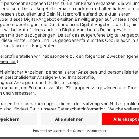
Um diesen sogenannten Dirtpark auszugestalten, sam
Jugendlichen am Dienstag Ideen. Die eigentlichen E
Gewerbegebebiet Mühle Krampe und der Grundschule
geht es an die Feingestaltung der Hügel und Rampen
besonders angesagt und praktisch? Dinge, die die St
Jugendlichen klären will, denn sie nutzen den Parcour
Anlage hatte die Stadt daher schon vergangenen He
Jugendlichen von damals sind jetzt auch wieder dabe
Anmeldung dazu kommen. Das Treffen ist kommende
Bruchstraße.
Anzeige