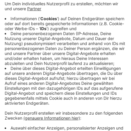
Der zuständige Ausschuss hat sich jetzt dafür
ausgesprochen, den Antrag für einen Zuschuss
abzulehnen. Die Summe sei zu hoch. Ein Kita-Betrieb
wäre auch mit weniger ausgebautem Platz möglich.
Der Rat entscheidet Anfang Oktober abschließend.
Mit einer Bauernhof-Kita möchte der Investor Kindern
die Landwirtschaft und das Hofleben näherbringen.
Zudem grenzt der Bauernhof an das
Naturschutzgebiet Roruper Holz, das macht Natur für
die Kinder erlebbar.
Anzeige
Anzeige