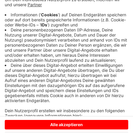
Die Polizei ermittelt nach einem Unfall. Ein Autofahrer
war an der Kreuzung mit dem Höltings Weg links in die
Coesfelder Straße abgebogen. Zwei Mädchen
überquerten an der Fußgängerampel hier die Straße.
Eines der Mädchen wurde von dem Auto erfasst. Ein
Rettungswagen brachte sie in ein Krankenhaus.
Anzeige
Anzeige
Anzeige