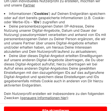
Unter anderem Radio Kiepenkerl-Hörerin Sandra will
über WhatsApp wissen, was da los war. Die Polizei hat
noch jemandem gesucht. Unter anderem hat sie die
Felder abgesucht. Kurzzeitig war auch die B 474 in
dem Bereich gesperrt. Heute morgen kommen Sie hier
wieder wie gewohnt voran.
Anzeige
Anzeige