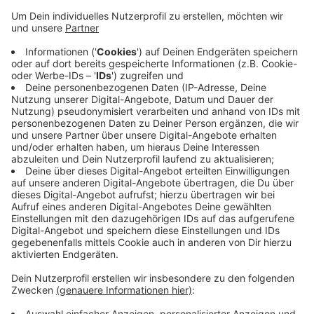
Er ist jetzt offiziell eröffnet. Mit 13 Anlagen ist es der
größte Windpark, der in diesem Jahr in NRW ans Netz
geht. Neben Landwirten und den Stadtwerken
konnten Bürger Anteile kaufen. Mehr als 400
Menschen aus der Region haben das getan. Ein Teil der
Gewinne fließt an die Coesfelder Bürgerstiftung und
unterstützt damit gemeinnützige Projekte. Die
Windräder im Letter Bruch sollen pro Jahr
umweltenfreundlichen Strom für bis zu 40 000
Haushalte erzeugen.
Anzeige