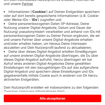
Die Polizei ermittelt jetzt die genaue Unfall-Ursache.
Sie geht nach einem ersten Überblick davon aus, dass
in der Kreuzung nach Rorup ein Autofahrer die Vorfahrt
eines anderen übersehen hat. Abschlepper haben die
kaputten Autos abgeholt. Wichtig für Ihre Fahrt in den
Feierabend, die Kreuzung auf der vielbefahrenen B 474
ist mittlerweile wieder frei.
Anzeige
Anzeige
Anzeige