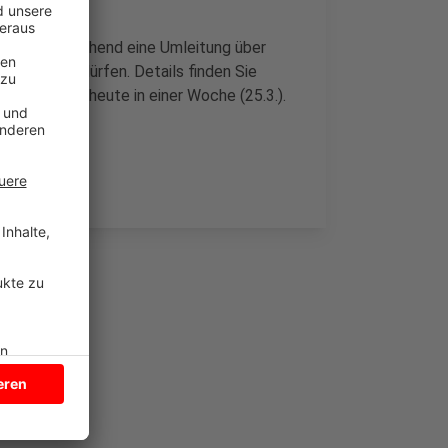
gt vorübergehend eine Umleitung über
affen zu dürfen. Details finden Sie
ät erstmals heute in einer Woche (25.3.).