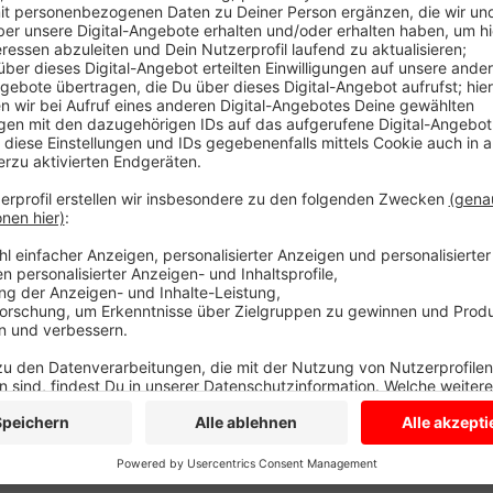
Die Stadt Coesfeld hat beim Kreis Coesfeld beantra
das ehemalige Bundeswehrdepot und Ackerflächen sch
HIER
. Der Beirat der unteren Naturschutzbehörde ber
Anzeige