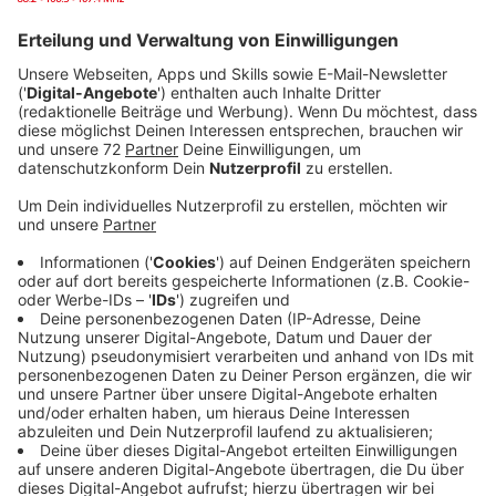
Krankenhaus ihn offiziell ein.
Veröffentlicht:
Freitag, 29.05.2026 10:20
Anzeige
Geöffnet ist der Parcours schon seit November. Das
erste Fazit: Das Angebot kommt an. Krankenhaus,
Tagesklinik, Altenheim und die benachbarte
Physiopraxis in der Nähe nutzen den Parcours, es
kommen aber auch einfach so Menschen mit
Rollatoren zum Üben. Der Rollator-Parcours ist frei
zugänglich.
Anzeige