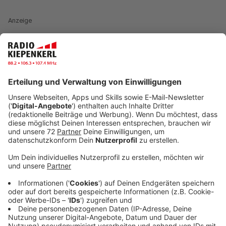
Anzeige
Die BauHaus-Akademie hat das angestoßen, um Kunst
in den öffentlichen Raum zu holen und sie jungen
Menschen näher zu bringen. Ein weiteres Ziel: Nutzer
der Tiefgarage sollen sich durch die Kunst wohler und
noch willkommener fühlen. Ein klasse Ansatz, findet
Kunstlehrerin Katrin Wiegers. Die Schülerinnen und
Schüler haben sich im Unterricht mit Bauhaus-
Künstlern beschäftigt und Motive aus Lüdinghausen
ausgesucht. Teilweise haben sie Schablonen
vorbereitet, teilweise nutzen sie Skizzen als Vorlage.
Am Montag in einer Woche (08.6.) gibt es eine zweite
Malaktion mit Schülern des St. Antonius-Gymnasiums
in der Tiefgarage. Und am Sonntag danach (14.06.)
eine abschließende Runde mit Kindern von Mitgliedern
der BauHaus-Akademie. Die Akademie nimmt Gebäude