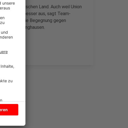
us dem Bergischen Land. Auch weil Union
egen Refrath besser aus, sagt Team-
unktgewinn. Die Begegnung gegen
Arena in Lüdinghausen.