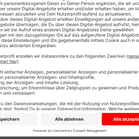
Das Team ist heute Außenseiter gegen Wipperfeld a
nicht in Bestbesetzung antritt. Das sieht morgen g
Manager Michael Schnaase. Er rechnet mit einem P
Wipperfeld beginnt heute um 17 Uhr in der 3-Burgen-
Anzeige