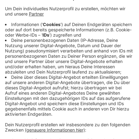
Das hat die Polizei am späten Abend mitgeteilt.
Mittlerweile ist klar, was passiert ist. Der 15-Jährige
war auf einem Roller auf der Kreisstraße 16 unterwegs
und wollte nach links auf einen Wirtschaftsweg
abbiegen. Hinter ihm fuhr eine Frau aus Dülmen im
Auto. Sie wollte den Rollerfahrer überholen, und beim
Überholen ist sie mit ihm zusammengestoßen. Der 15-
Jährige stürzte schwer. Ein Rettungshubschrauber
brachte ihn ins Krankenhaus. Hier ist er kurze Zeit
später gestorben. Die Autofahrerin wurde leicht
verletzt. Die Polizei ermittelt jetzt weitere Details.
Anzeige