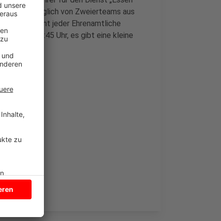
pital, wird täglich von Zweierteams aus
nsätze bestimmt jeder Ehrenamtliche
45 Uhr bis 12:45 Uhr, es gibt eine kleine